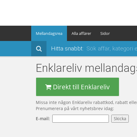
Mellandagsrea
Alla affärer
Sidor
Hitta snabbt:
Enklareliv
mellandag
Direkt till Enklareliv
Missa inte någon Enklareliv rabattkod, rabatt ell
Prenumerera på vårt nyhetsbrev idag:
E-mail: