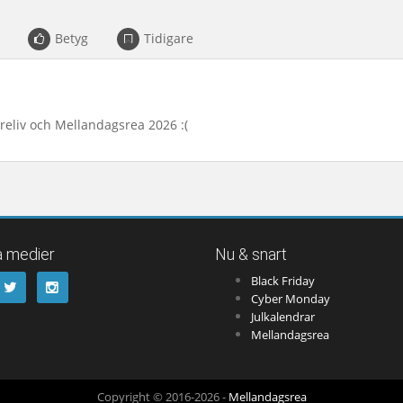
Betyg
Tidigare
reliv och Mellandagsrea 2026 :(
a medier
Nu & snart
Black Friday
Cyber Monday
Julkalendrar
Mellandagsrea
Copyright © 2016-2026 -
Mellandagsrea