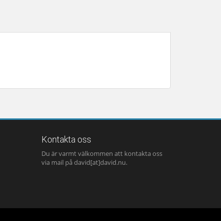
Kontakta oss
Du är varmt välkommen att kontakta oss
via mail på david[at]david.nu.