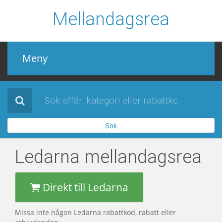
Mellandagsrea
Meny
Mellandagsrea
Alla affärer
Sök
Sidor
Ledarna
mellandagsrea
När är mellandagsrean 2022 / 2023
Direkt till Ledarna
Missa inte någon Ledarna rabattkod, rabatt eller