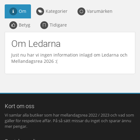
Om
Kategorier
Varumärken
Betyg
Tidigare
Om Ledarna
Just nu har vi ingen information inlagd om Ledarna och
Mellandagsrea 2026 :(
Kort om oss
Vi samlar alla butiker som har mellandagsrea 2022 / 2023 och vad som
gäller för respektive affär. På så sätt missar du inget och sparar ännu
mer pengar.