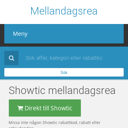
Mellandagsrea
Meny
Mellandagsrea
Alla affärer
Sök
Sidor
Showtic
mellandagsrea
När är mellandagsrean 2022 / 2023
Direkt till Showtic
Missa inte någon Showtic rabattkod, rabatt eller