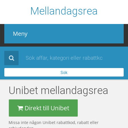
Mellandagsrea
Meny
Mellandagsrea
Alla affärer
Sök
Sidor
Unibet
mellandagsrea
När är mellandagsrean 2022 / 2023
Direkt till Unibet
Missa inte någon Unibet rabattkod, rabatt eller