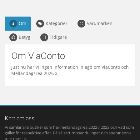
Om
Kategorier
Varumärken
Betyg
Tidigare
Om ViaConto
Just nu har vi ingen information inlagd om ViaConto och
Mellandagsrea 2026 :(
Kort om oss
Vi samlar alla butiker som har mellandagsrea 2022 / 2023 och vad som
gäller för respektive affär. På så sätt missar du inget och sparar ännu
mer pengar.