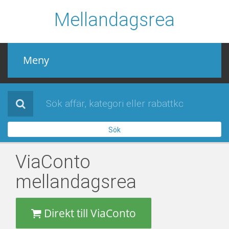
Mellandagsrea
Meny
Mellandagsrea
Alla affärer
Sök
Sidor
ViaConto
När är mellandagsrean 2022 / 2023
mellandagsrea
Direkt till ViaConto