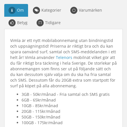
Om
Kategorier
Varumärken
Betyg
Tidigare
Vimla är ett nytt mobilabonnemang utan bindningstid
och uppsägningstid! Priserna är riktigt bra och du kan
spara oanvänd surf, samtal och SMS-meddelanden i ett
helt år! Vimla använder
Telenors
mobilnät vilket gör att
du får riktigt bra täckning i hela Sverige. De storlekar på
abonnemangen som finns ser ut på följande sätt och
du kan dessutom själv välja om du ska ha fria samtal
och SMS. Dessutom får du 20GB extra som startpott för
surf på köpet på alla abonnemang.
3GB - 50kr/månad - Fria samtal och SMS gratis
6GB - 65kr/månad
10GB - 85kr/månad
20GB - 115kr/månad
50GB - 150kr/månad
100GB - 175kr/månad